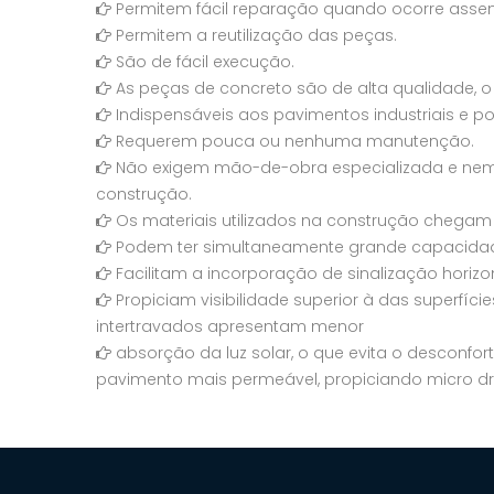
Permitem fácil reparação quando ocorre asse
Permitem a reutilização das peças.
São de fácil execução.
As peças de concreto são de alta qualidade, o 
Indispensáveis aos pavimentos industriais e p
Requerem pouca ou nenhuma manutenção.
Não exigem mão-de-obra especializada e nem d
construção.
Os materiais utilizados na construção chegam
Podem ter simultaneamente grande capacidade e
Facilitam a incorporação de sinalização horizon
Propiciam visibilidade superior à das superfície
intertravados apresentam menor
absorção da luz solar, o que evita o desconf
pavimento mais permeável, propiciando micro d