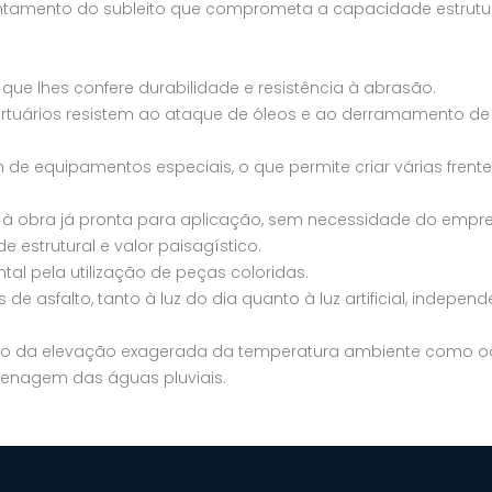
ntamento do subleito que comprometa a capacidade estrutur
que lhes confere durabilidade e resistência à abrasão.
ortuários resistem ao ataque de óleos e ao derramamento de
e equipamentos especiais, o que permite criar várias frent
 à obra já pronta para aplicação, sem necessidade do empr
strutural e valor paisagístico.
tal pela utilização de peças coloridas.
s de asfalto, tanto à luz do dia quanto à luz artificial, inde
orto da elevação exagerada da temperatura ambiente como o
renagem das águas pluviais.