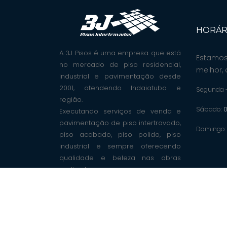
HORÁR
A 3J Pisos é uma empresa que está
Estamos
no mercado de piso residencial,
melhor, 
industrial e pavimentação desde
2001, atendendo Indaiatuba e
Segunda -
região.
Sábado:
0
Executando serviços de venda e
pavimentação de piso intertravado,
Domingo
piso acabado, piso polido, piso
industrial e sempre oferecendo
qualidade e beleza nas obras
realizadas.
Cop