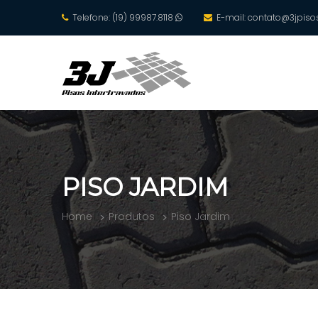
Telefone: (19) 99987.8118
E-mail:
contato@3jpisos
PISO JARDIM
Home
Produtos
Piso Jardim