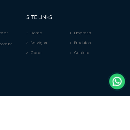
SITE LINKS
m.br
Home
Empresa
Serviços
Produtos
.com.br
Obras
Contato
ital