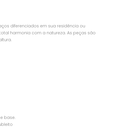
paços diferenciados em sua residência ou
m total harmonia com a natureza. As peças são
ltura.
e base.
bleito