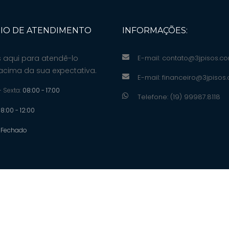
IO DE ATENDIMENTO
INFORMAÇÕES:
 aqui para atendê-lo
E-mail:
contato@3jpisos.co
acima da sua expectativa.
E-mail:
financeiro@3jpisos
 Sexta:
08:00 - 17:00
Telefone: (19) 99987.8118
8:00 - 12:00
:
Fechado
yright © 2022 3J Pisos Intertravados - By.
Flyon MKT - Consultoria Dig