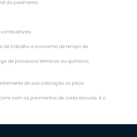
al do pavimento.
 combustíveis.
es de trabalho e economia de tempo de
ego de processos térmicos ou químicos.
pendentemente de sua coloração os pisos
corre com os pavimentos de cores escuras; é o