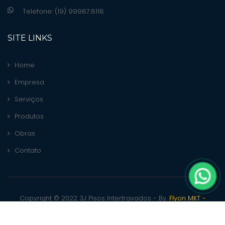
Telefone: (19) 99987.8118
SITE LINKS
Home
Empresa
Serviços
Produtos
Obras
Contato
Copyright © 2022 3J Pisos Intertravados - By.
Flyon MKT -
Consultoria Digital