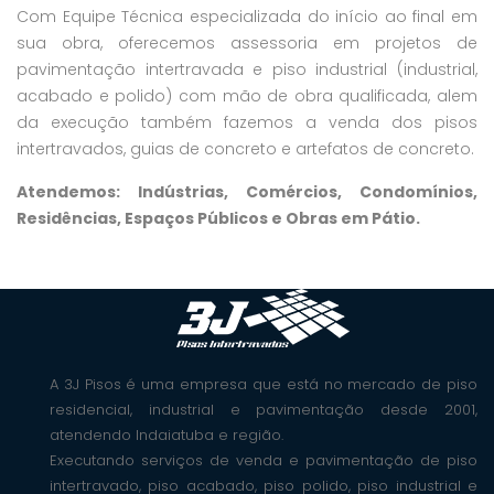
Com Equipe Técnica especializada do início ao final em
sua obra, oferecemos assessoria em projetos de
pavimentação intertravada e piso industrial (industrial,
acabado e polido) com mão de obra qualificada, alem
da execução também fazemos a venda dos pisos
intertravados, guias de concreto e artefatos de concreto.
Atendemos: Indústrias, Comércios, Condomínios,
Residências, Espaços Públicos e Obras em Pátio.
A 3J Pisos é uma empresa que está no mercado de piso
residencial, industrial e pavimentação desde 2001,
atendendo Indaiatuba e região.
Executando serviços de venda e pavimentação de piso
intertravado, piso acabado, piso polido, piso industrial e