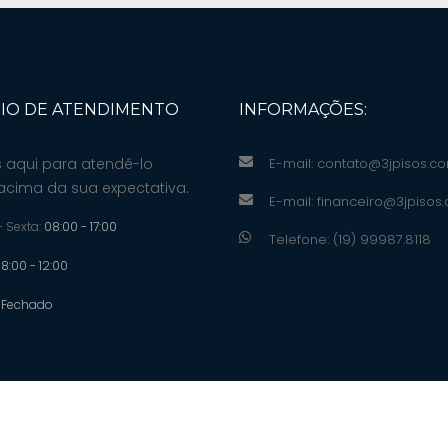
IO DE ATENDIMENTO
INFORMAÇÕES:
 aqui para atendê-lo
E-mail:
contato@3jpisos.co
acima da sua expectativa.
E-mail:
financeiro@3jpisos
 Sexta:
08:00 - 17:00
Telefone: (19) 99987.8118
8:00 - 12:00
:
Fechado