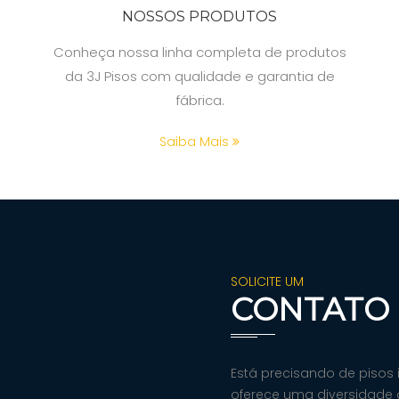
NOSSOS PRODUTOS
Conheça nossa linha completa de produtos
da 3J Pisos com qualidade e garantia de
fábrica.
Saiba Mais
SOLICITE UM
CONTATO
Está precisando de pisos 
oferece uma diversidade 