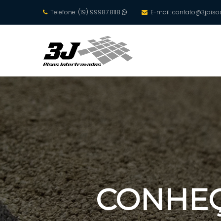
Telefone: (19) 99987.8118
E-mail:
contato@3jpisos
CONHEÇ