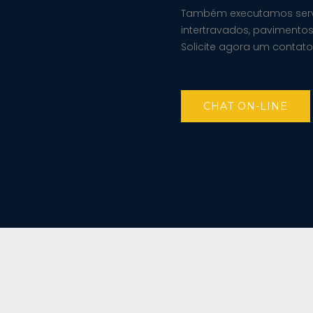
Também executamos servi
intertravados, pavimentos
Solicite agora um contato
CHAT ON-LINE