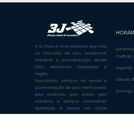
HORÁR
A 3J Pisos é uma empresa que está
Estamos
no mercado de piso residencial,
melhor, 
industrial e pavimentação desde
2001, atendendo Indaiatuba e
Segunda -
região.
Sábado:
0
Executando serviços de venda e
pavimentação de piso intertravado,
Domingo
piso acabado, piso polido, piso
industrial e sempre oferecendo
qualidade e beleza nas obras
realizadas.