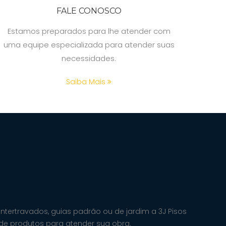
FALE CONOSCO
Estamos preparados para lhe atender com
uma equipe especializada para atender suas
necessidades.
Saiba Mais
intertravados, guias padrão ou de jardim a 3J Pisos
de produtos para atender sua obra.