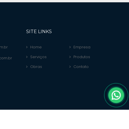
SITE LINKS
m.br
Home
Empresa
Serviços
Produtos
.com.br
Obras
Contato