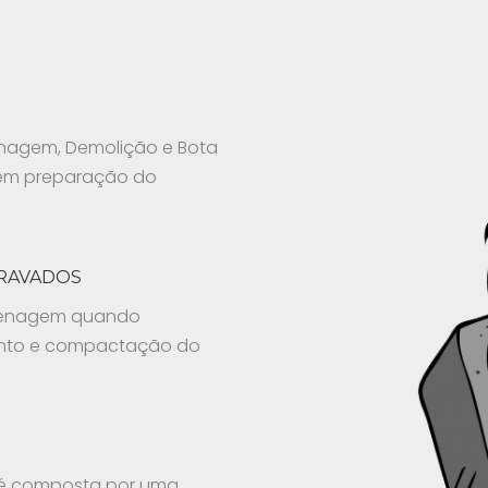
enagem, Demolição e Bota
 em preparação do
TRAVADOS
plenagem quando
mento e compactação do
ra é composta por uma