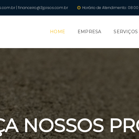
.com.br | financeiro@3jpisos.com.br
Horário de Atendimento: 08:00 
HOME
EMPRESA
SERVIÇOS
A NOSSOS P