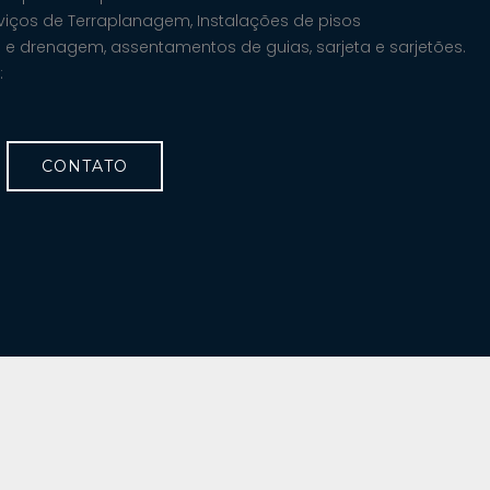
ços de Terraplanagem, Instalações de pisos
 e drenagem, assentamentos de guias, sarjeta e sarjetões.
:
CONTATO